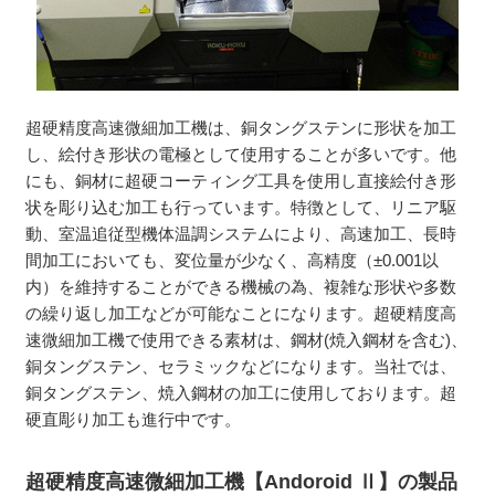
超硬精度高速微細加工機は、銅タングステンに形状を加工
し、絵付き形状の電極として使用することが多いです。他
にも、銅材に超硬コーティング工具を使用し直接絵付き形
状を彫り込む加工も行っています。特徴として、リニア駆
動、室温追従型機体温調システムにより、高速加工、長時
間加工においても、変位量が少なく、高精度（±0.001以
内）を維持することができる機械の為、複雑な形状や多数
の繰り返し加工などが可能なことになります。超硬精度高
速微細加工機で使用できる素材は、鋼材(焼入鋼材を含む)、
銅タングステン、セラミックなどになります。当社では、
銅タングステン、焼入鋼材の加工に使用しております。超
硬直彫り加工も進行中です。
超硬精度高速微細加工機【Andoroid Ⅱ】の製品