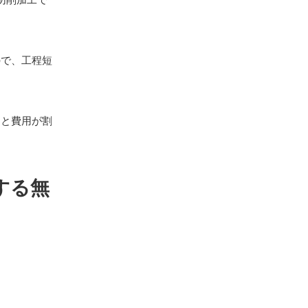
ので、工程短
ると費用が割
する無