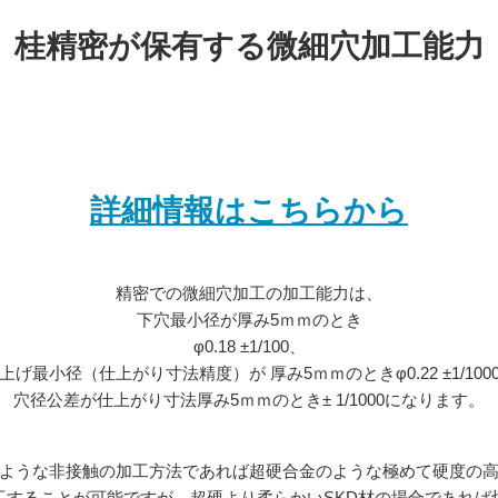
桂精密が保有する微細穴加工能力
詳細情報はこちらから
精密での微細穴加工の加工能力は、
下穴最小径が厚み5ｍｍのとき
φ0.18 ±1/100、
上げ最小径（仕上がり寸法精度）が 厚み5ｍｍのときφ0.22 ±1/100
穴径公差が仕上がり寸法厚み5ｍｍのとき± 1/1000になります。
ような非接触の加工方法であれば超硬合金のような極めて硬度の
工することが可能ですが、超硬より柔らかいSKD材の場合であれば