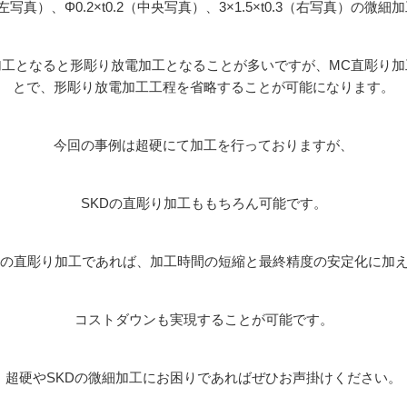
0（左写真）、Φ0.2×t0.2（中央写真）、3×1.5×t0.3（右写真）の微
加工となると形彫り放電加工となることが多いですが、MC直彫り加
とで、形彫り放電加工工程を省略することが可能になります。
今回の事例は超硬にて加工を行っておりますが、
SKDの直彫り加工ももちろん可能です。
Dの直彫り加工であれば、加工時間の短縮と最終精度の安定化に加
コストダウンも実現することが可能です。
超硬やSKDの微細加工にお困りであればぜひお声掛けください。