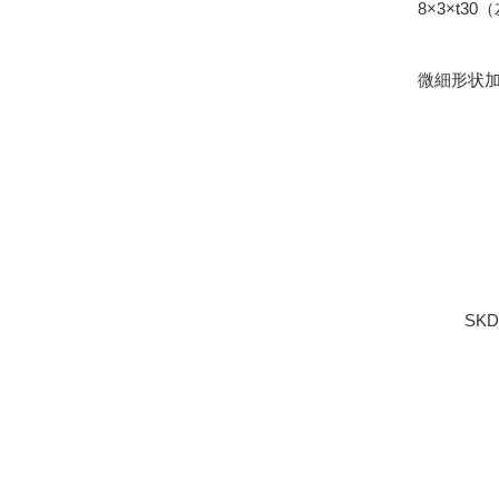
8×3×t3
微細形状
SK