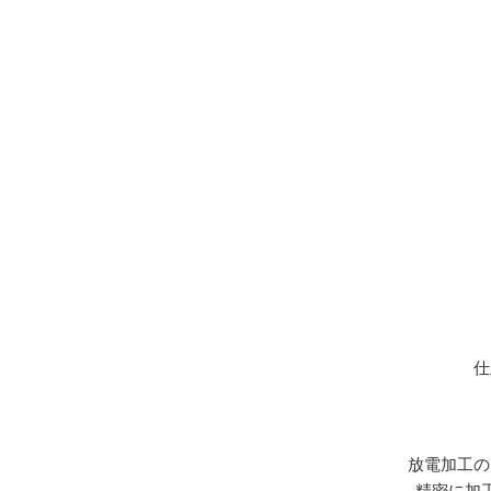
仕
放電加工の
精密に加