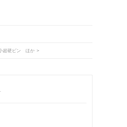
小超硬ピン ほか 治工具加工事例【京都・桂精密】
>
.