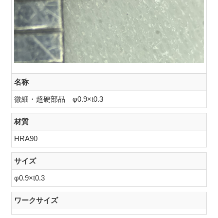
名称
微細・超硬部品 φ0.9×t0.3
材質
HRA90
サイズ
φ0.9×t0.3
ワークサイズ