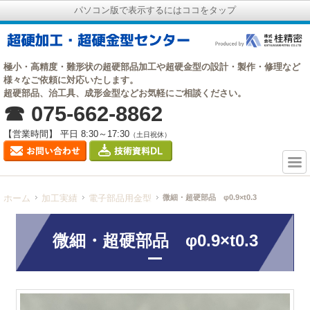
パソコン版で表示するにはココをタップ
極小・高精度・難形状の超硬部品加工や超硬金型の設計・製作・修理など
様々なご依頼に対応いたします。
超硬部品、治工具、成形金型などお気軽にご相談ください。
☎ 075-662-8862
【営業時間】 平日 8:30～17:30
（土日祝休）
ホーム
加工実績
電子部品用金型
微細・超硬部品 φ0.9×t0.3
微細・超硬部品 φ0.9×t0.3