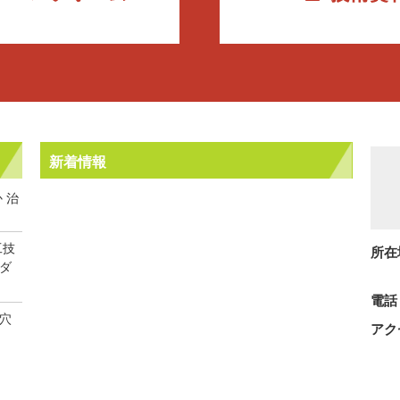
新着情報
 治
工技
所在
トダ
電話
細穴
アク