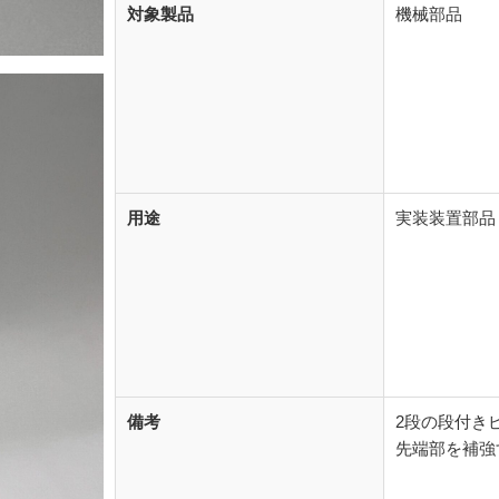
対象製品
機械部品
用途
実装装置部品
備考
2段の段付き
先端部を補強