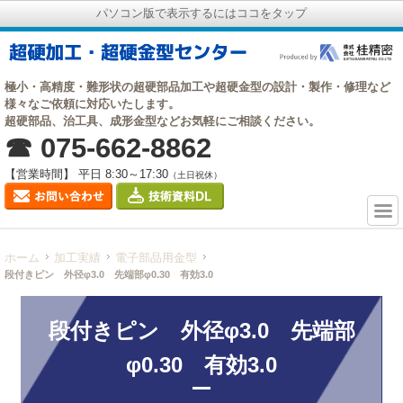
パソコン版で表示するにはココをタップ
極小・高精度・難形状の超硬部品加工や超硬金型の設計・製作・修理など
様々なご依頼に対応いたします。
超硬部品、治工具、成形金型などお気軽にご相談ください。
☎ 075-662-8862
【営業時間】 平日 8:30～17:30
（土日祝休）
ホーム
加工実績
電子部品用金型
段付きピン 外径φ3.0 先端部φ0.30 有効3.0
段付きピン 外径φ3.0 先端部
φ0.30 有効3.0