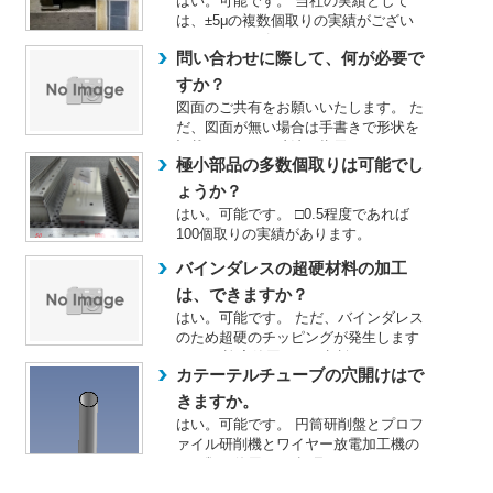
はい。可能です。 当社の実績として
は、±5μの複数個取りの実績がござい
ます。 また、深さでは10...
問い合わせに際して、何が必要で
すか？
図面のご共有をお願いいたします。 た
だ、図面が無い場合は手書きで形状を
記載いただき、寸法を指示して...
極小部品の多数個取りは可能でし
ょうか？
はい。可能です。 □0.5程度であれば
100個取りの実績があります。
バインダレスの超硬材料の加工
は、できますか？
はい。可能です。 ただ、バインダレス
のため超硬のチッピングが発生します
ので、 許容範囲は、要相談...
カテーテルチューブの穴開けはで
きますか。
はい。可能です。 円筒研削盤とプロフ
ァイル研削機とワイヤー放電加工機の
３種類を使用して 超硬パン...