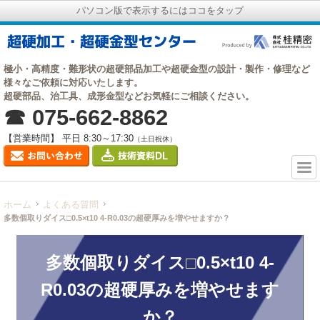
パソコン版で表示するにはココをタップ
極小・高精度・難形状の超硬部品加工や超硬金型の設計・製作・修理など
様々なご依頼に対応いたします。
超硬部品、治工具、成形金型などお気軽にご相談ください。
☎ 075-662-8862
【営業時間】 平日 8:30～17:30
（土日祝休）
ホーム
よくある質問
多数個取りダイス□0.5×t10 4-R0.03の超硬厚みを増やせますか？
多数個取りダイス□0.5×t10 4-
R0.03の超硬厚みを増やせます
か？