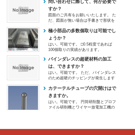
問い合わせに際して、何が必要で
すか？
図面のご共有をお願いいたします。 た
だ、図面が無い場合は手書きで形状を
記載いただき、寸法を指示して...
極小部品の多数個取りは可能でし
ょうか？
はい。可能です。 □0.5程度であれば
100個取りの実績があります。
バインダレスの超硬材料の加工
は、できますか？
はい。可能です。 ただ、バインダレス
のため超硬のチッピングが発生します
ので、 許容範囲は、要相談...
カテーテルチューブの穴開けはで
きますか。
はい。可能です。 円筒研削盤とプロフ
ァイル研削機とワイヤー放電加工機の
３種類を使用して 超硬パン...