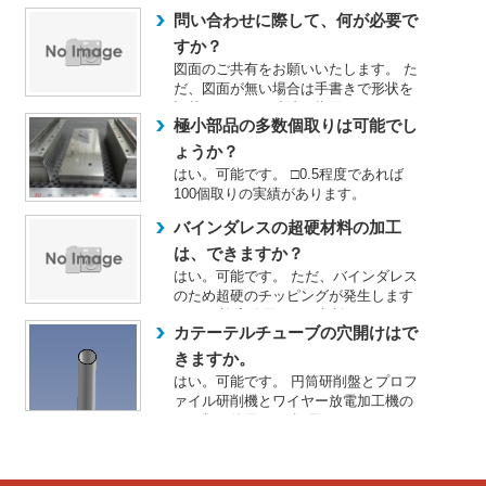
ます。 また、深さでは10...
問い合わせに際して、何が必要で
すか？
図面のご共有をお願いいたします。 た
だ、図面が無い場合は手書きで形状を
記載いただき、寸法を指示して...
極小部品の多数個取りは可能でし
ょうか？
はい。可能です。 □0.5程度であれば
100個取りの実績があります。
バインダレスの超硬材料の加工
は、できますか？
はい。可能です。 ただ、バインダレス
のため超硬のチッピングが発生します
ので、 許容範囲は、要相談...
カテーテルチューブの穴開けはで
きますか。
はい。可能です。 円筒研削盤とプロフ
ァイル研削機とワイヤー放電加工機の
３種類を使用して 超硬パン...