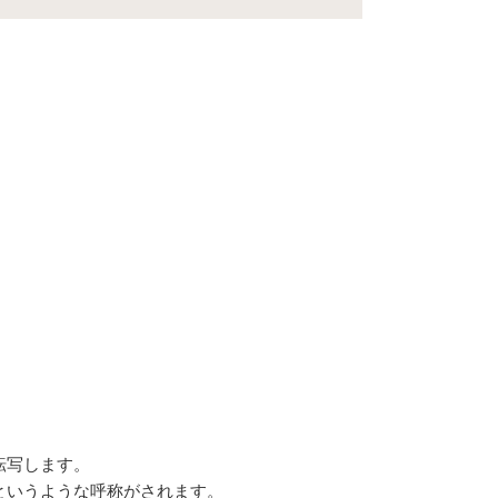
転写します。
というような呼称がされます。