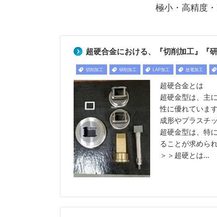
極小・高精度・
超硬合金における、『切削加工』『研
切削加工
研削加工
LAP加工
放電加工
超硬合金とは
超硬金型は、主
性に優れていま
成形やプラスチ
超硬金型は、特
ることが求めら
＞＞超硬とは...