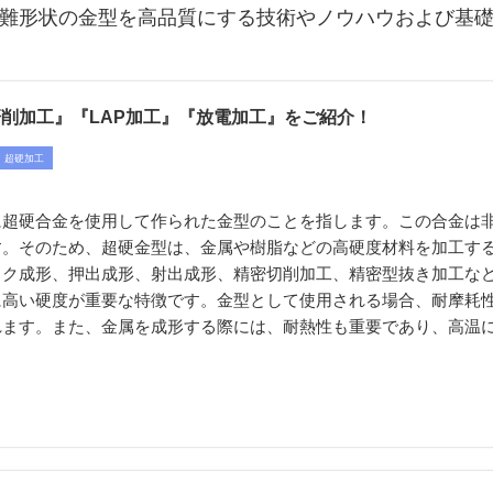
難形状の金型を高品質にする技術やノウハウおよび基
削加工』『LAP加工』『放電加工』をご紹介！
超硬加工
に超硬合金を使用して作られた金型のことを指します。この合金は
す。そのため、超硬金型は、金属や樹脂などの高硬度材料を加工す
ック成形、押出成形、射出成形、精密切削加工、精密型抜き加工な
に高い硬度が重要な特徴です。金型として使用される場合、耐摩耗
れます。また、金属を成形する際には、耐熱性も重要であり、高温